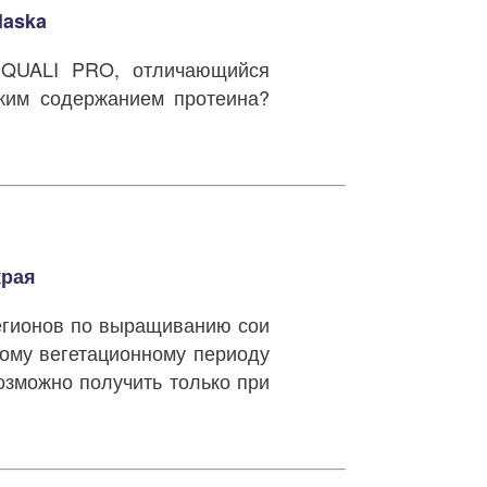
laska
 QUALI PRO, отличающийся
ким содержанием протеина?
края
егионов по выращиванию сои
ому вегетационному периоду
озможно получить только при