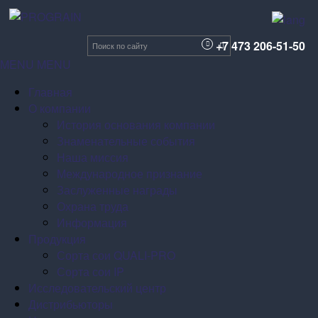
Отправить
сообщение
+7 473 206-51-50
MENU
MENU
Главная
О компании
История основания компании
Знаменательные события
Наша миссия
Международное признание
Заслуженные награды
Охрана труда
Информация
Продукция
Сорта сои QUALI-PRO
Сорта сои IP
Исследовательский центр
Дистрибьюторы