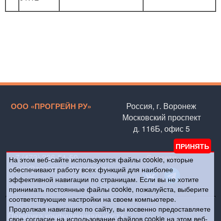
Россия, г. Воронеж
ООО «ПРОГРЕЙН РУ»
Московский проспект
д. 116Б, офис 5
+7 (473) 206-51-50
Соцсети
На этом веб-сайте используются файлы cookie, которые
soya@semencesprograin.ru
обеспечивают работу всех функций для наиболее
эффективной навигации по страницам. Если вы не хотите
принимать постоянные файлы cookie, пожалуйста, выберите
соответствующие настройки на своем компьютере.
Продолжая навигацию по сайту, вы косвенно предоставляете
Политика конфиденциальности
свое согласие на использование файлов cookie на этом веб-